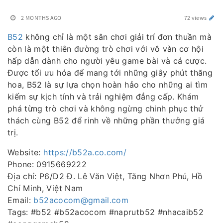
2 MONTHS AGO
72 views
B52
không chỉ là một sân chơi giải trí đơn thuần mà
còn là một thiên đường trò chơi với vô vàn cơ hội
hấp dẫn dành cho người yêu game bài và cá cược.
Được tối ưu hóa để mang tới những giây phút thăng
hoa, B52 là sự lựa chọn hoàn hảo cho những ai tìm
kiếm sự kịch tính và trải nghiệm đẳng cấp. Khám
phá từng trò chơi và không ngừng chinh phục thử
thách cùng B52 để rinh về những phần thưởng giá
trị.
Website:
https://b52a.co.com/
Phone: 0915669222
Địa chỉ: P6/D2 Đ. Lê Văn Việt, Tăng Nhơn Phú, Hồ
Chí Minh, Việt Nam
Email:
b52acocom@gmail.com
Tags: #b52 #b52acocom #naprutb52 #nhacaib52