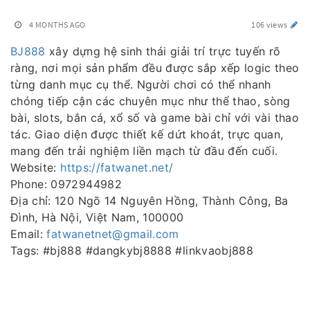
4 MONTHS AGO
106 views
BJ888
xây dựng hệ sinh thái giải trí trực tuyến rõ
ràng, nơi mọi sản phẩm đều được sắp xếp logic theo
từng danh mục cụ thể. Người chơi có thể nhanh
chóng tiếp cận các chuyên mục như thể thao, sòng
bài, slots, bắn cá, xổ số và game bài chỉ với vài thao
tác. Giao diện được thiết kế dứt khoát, trực quan,
mang đến trải nghiệm liền mạch từ đầu đến cuối.
Website:
https://fatwanet.net/
Phone: 0972944982
Địa chỉ: 120 Ngõ 14 Nguyên Hồng, Thành Công, Ba
Đình, Hà Nội, Việt Nam, 100000
Email:
fatwanetnet@gmail.com
Tags: #bj888 #dangkybj8888 #linkvaobj888