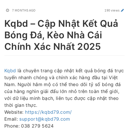
7 MONTHS AGO
190 views
Kqbd – Cập Nhật Kết Quả
Bóng Đá, Kèo Nhà Cái
Chính Xác Nhất 2025
Kqbd
là chuyên trang cập nhật kết quả bóng đá trực
tuyến nhanh chóng và chính xác hàng đầu tại Việt
Nam. Người hâm mộ có thể theo dõi tỷ số bóng đá
của hàng nghìn giải đấu lớn nhỏ trên toàn thế giới,
với dữ liệu minh bạch, liên tục được cập nhật theo
thời gian thực.
Website:
https://kqbd79.com/
Email:
support@kqbd79.com
Phone: 038 279 5624