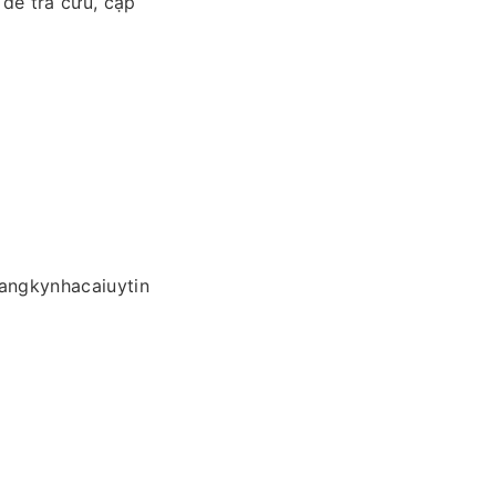
 dễ tra cứu, cập
dangkynhacaiuytin