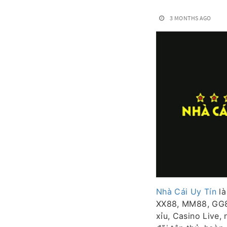
3 MONTHS AGO
Nhà Cái Uy Tín
là
XX88, MM88, GG88
xỉu, Casino Live,