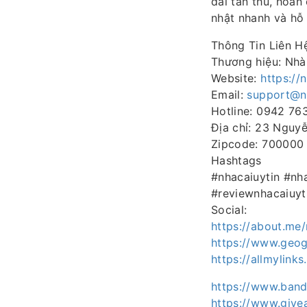
đãi tân thủ, hoàn
nhật nhanh và hỗ t
Thông Tin Liên H
Thương hiệu: Nhà
Website:
https://
Email:
support@nh
Hotline: 0942 76
Địa chỉ: 23 Nguy
Zipcode: 700000
Hashtags
#nhacaiuytin #nh
#reviewnhacaiuyt
Social:
https://about.me/
https://www.geo
https://allmylink
https://www.band
https://www.give