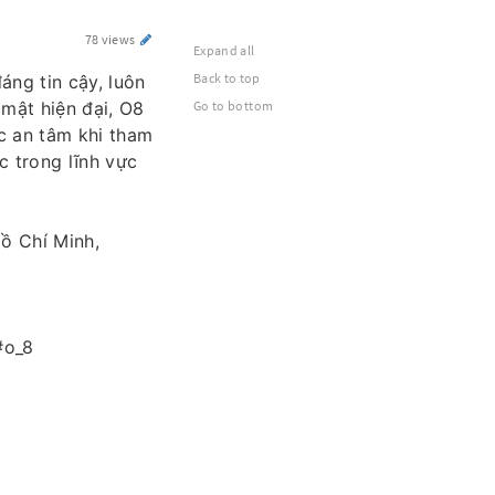
78 views
Expand all
Back to top
áng tin cậy, luôn
 mật hiện đại, O8
Go to bottom
ác an tâm khi tham
c trong lĩnh vực
Hồ Chí Minh,
#o_8