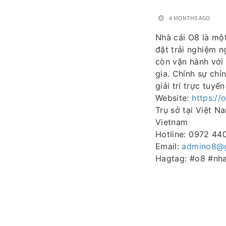
4 MONTHS AGO
Nhà cái O8 là một
đặt trải nghiệm n
còn vận hành với 
gia. Chính sự chỉ
giải trí trực tuyế
Website:
https://
Trụ sở tại Việt N
Vietnam
Hotline: 0972 44
Email:
admino8@g
Hagtag: #o8 #nha