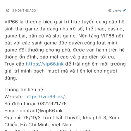
3 MONTHS AGO
63 views
VIP66 là thương hiệu giải trí trực tuyến cung cấp hệ
sinh thái game đa dạng như xổ số, thể thao, casino,
game bài, bắn cá và slot game. Nền tảng VIP66 nổi
bật với các sảnh game độc quyền cùng loạt mini
game đổi thưởng phong phú, được vận hành trên hệ
thống ổn định, bảo mật cao và giao diện tối ưu.
Truy cập
https://vip66.ink
để trải nghiệm môi trường
giải trí minh bạch, mượt mà và tiện lợi cho người
dùng.
Thông tin liên hệ:
Website:
https://vip66.ink/
Số điện thoại: 0822921776
Email: contact@vip66.ink
Địa chỉ: 76/19/3 Tôn Thất Thuyết, khu phố 3, Xóm
Chiếu, Hồ Chí Minh, Việt Nam