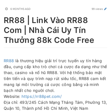
6 MONTHS AGO
99 views
RR88 | Link Vào RR88
Com | Nhà Cái Uy Tín
Thưởng 88k Code Free
RR88
là thương hiệu giải trí trực tuyến uy tín hàng
đầu, cung cấp kho trò chơi cá cược đa dạng như thể
thao, casino và nổ hũ RR88. Với hệ thống bảo mật
tiên tiến và quy trình nạp rút siêu tốc, RR88 cam kết
mang lại môi trường cá cược công bằng và minh
bạch nhất cho người chơi.
Website:
https://rr88pet.com/
Địa chỉ: 493/245 Cách Mạng Tháng Tám, Phường 13,
Quận 10, Thành phố Hồ Chí Minh, Việt Nam