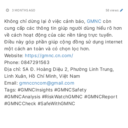
3 MONTHS AGO
58 views
Không chỉ dừng lại ở việc cảnh báo,
GMNC
còn
cung cấp các thông tin giúp người dùng hiểu rõ hơn
về cách hoạt động của các nền tảng trực tuyến.
Điều này góp phần giúp cộng đồng sử dụng internet
một cách an toàn và có chọn lọc hơn.
Website:
https://gmnc.cn.com/
Phone: 0847291563
Địa chỉ: 5A Đ. Hoàng Diệu 2, Phường Linh Trung,
Linh Xuân, Hồ Chí Minh, Việt Nam
Email:
gmnccncom@gmail.com
Tags: #GMNCInsights #GMNCSafety
#GMNCAnalysis #RiskWatchGMNC #GMNCReport
#GMNCCheck #SafeWithGMNC