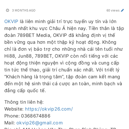
3 MONTHS AGO
60 views
OKVIP
là liên minh giải trí trực tuyến uy tín và lớn
mạnh nhất khu vực Châu Á hiện nay. Tiền thân là tập
đoàn 789BET Media, OKVIP đã khẳng định vị thế
bền vững qua hơn một thập kỷ hoạt động. Không
chỉ là đơn vị bảo trợ cho những nhà cái tên tuổi như
Hi88, Jun88, 789BET, OKVIP còn nổi tiếng với các
hoạt động thiện nguyện vì cộng đồng và cung cấp
tin tức thể thao, giải trí chuẩn xác nhất. Với triết lý
“Khách hàng là trọng tâm”, tập đoàn cam kết mang
đến một hệ sinh thái cá cược an toàn, minh bạch và
đẳng cấp quốc tế.
Thông tin liên hệ:
Website:
https://okvip26.com/
Phone: 0368674886
Mail:
okvip26@gmail.com