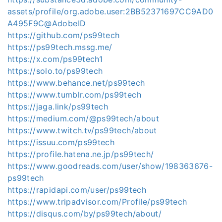
assets/profile/org.adobe.user:2BB52371697CC9AD0
A495F9C@AdobeID
https://github.com/ps99tech
https://ps99tech.mssg.me/
https://x.com/ps99tech1
https://solo.to/ps99tech
https://www.behance.net/ps99tech
https://www.tumblr.com/ps99tech
https://jaga.link/ps99tech
https://medium.com/@ps99tech/about
https://www.twitch.tv/ps99tech/about
https://issuu.com/ps99tech
https://profile.hatena.ne.jp/ps99tech/
https://www.goodreads.com/user/show/198363676-
ps99tech
https://rapidapi.com/user/ps99tech
https://www.tripadvisor.com/Profile/ps99tech
https://disqus.com/by/ps99tech/about/