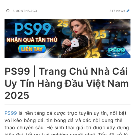
6 MONTHS AGO
217 views
PS99 | Trang Chủ Nhà Cái
Uy Tín Hàng Đầu Việt Nam
2025
PS99
là nền tảng cá cược trực tuyến uy tín, nổi bật
với kèo bóng đá, tin bóng đá và các nội dung thể
thao chuyên sâu. Hệ sinh thái giải trí được xây dựng
hiện đại, tối ưu trải nghiệm người chơi. Tốc độ xử lý