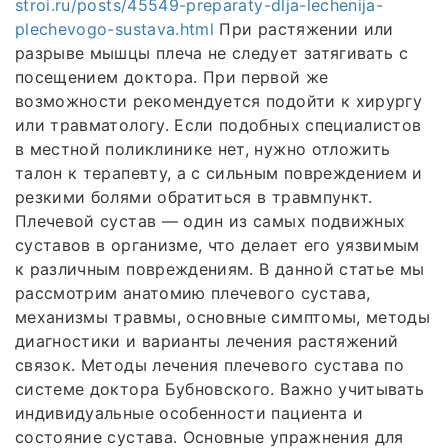
stroi.ru/posts/45549-preparaty-dlja-lechenija-
plechevogo-sustava.html
При растяжении или
разрыве мышцы плеча не следует затягивать с
посещением доктора. При первой же
возможности рекомендуется подойти к хирургу
или травматологу. Если подобных специалистов
в местной поликлинике нет, нужно отложить
талон к терапевту, а с сильным повреждением и
резкими болями обратиться в травмпункт.
Плечевой сустав — один из самых подвижных
суставов в организме, что делает его уязвимым
к различным повреждениям. В данной статье мы
рассмотрим анатомию плечевого сустава,
механизмы травмы, основные симптомы, методы
диагностики и варианты лечения растяжений
связок. Методы лечения плечевого сустава по
системе доктора Бубновского. Важно учитывать
индивидуальные особенности пациента и
состояние сустава. Основные упражнения для