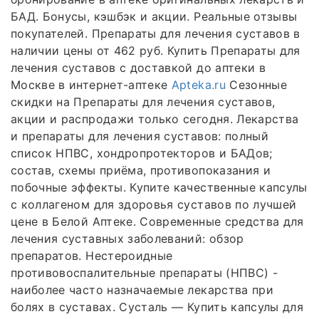
БАД. Бонусы, кэшбэк и акции. Реальные отзывы
покупателей. Препараты для лечения суставов в
наличии цены от 462 руб. Купить Препараты для
лечения суставов с доставкой до аптеки в
Москве в интернет-аптеке
Apteka.ru
Сезонные
скидки на Препараты для лечения суставов,
акции и распродажи только сегодня. Лекарства
и препараты для лечения суставов: полный
список НПВС, хондропротекторов и БАДов;
состав, схемы приёма, противопоказания и
побочные эффекты. Купите качественные капсулы
с коллагеном для здоровья суставов по лучшей
цене в Белой Аптеке. Современные средства для
лечения суставных заболеваний: обзор
препаратов. Нестероидные
противовоспалительные препараты (НПВС) -
наиболее часто назначаемые лекарства при
болях в суставах. Сусталь — Купить капсулы для