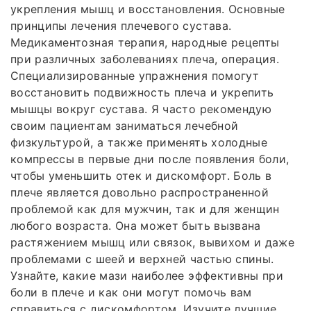
укрепления мышц и восстановления. Основные
принципы лечения плечевого сустава.
Медикаментозная терапия, народные рецепты
при различных заболеваниях плеча, операция.
Специализированные упражнения помогут
восстановить подвижность плеча и укрепить
мышцы вокруг сустава. Я часто рекомендую
своим пациентам заниматься лечебной
физкультурой, а также применять холодные
компрессы в первые дни после появления боли,
чтобы уменьшить отек и дискомфорт. Боль в
плече является довольно распространенной
проблемой как для мужчин, так и для женщин
любого возраста. Она может быть вызвана
растяжением мышц или связок, вывихом и даже
проблемами с шеей и верхней частью спины.
Узнайте, какие мази наиболее эффективны при
боли в плече и как они могут помочь вам
справиться с дискомфортом. Изучите лучшие