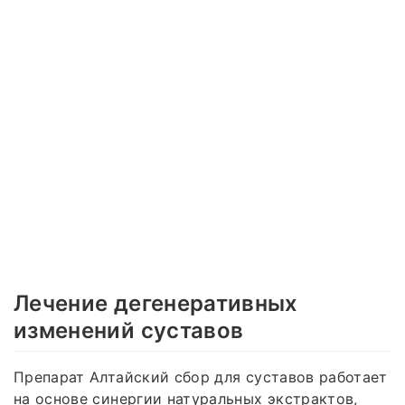
Лечение дегенеративных
изменений суставов
Препарат Алтайский сбор для суставов работает
на основе синергии натуральных экстрактов,