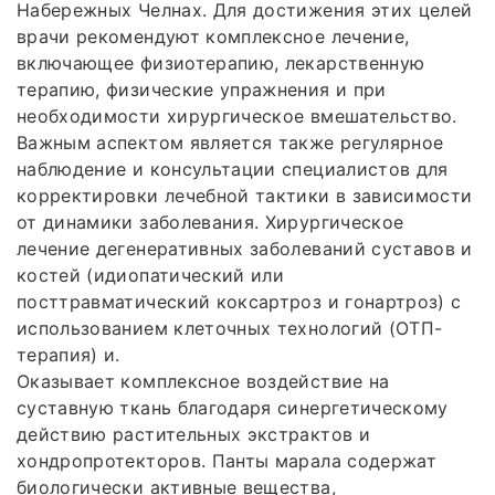
Набережных Челнах. Для достижения этих целей
врачи рекомендуют комплексное лечение,
включающее физиотерапию, лекарственную
терапию, физические упражнения и при
необходимости хирургическое вмешательство.
Важным аспектом является также регулярное
наблюдение и консультации специалистов для
корректировки лечебной тактики в зависимости
от динамики заболевания. Хирургическое
лечение дегенеративных заболеваний суставов и
костей (идиопатический или
посттравматический коксартроз и гонартроз) с
использованием клеточных технологий (ОТП-
терапия) и.
Оказывает комплексное воздействие на
суставную ткань благодаря синергетическому
действию растительных экстрактов и
хондропротекторов. Панты марала содержат
биологически активные вещества,