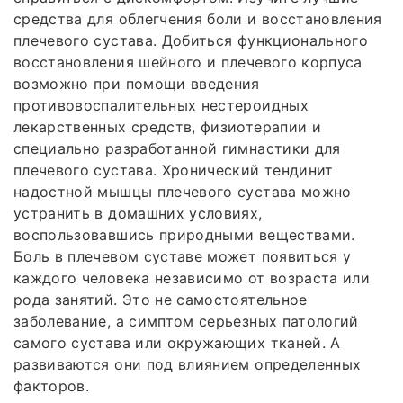
средства для облегчения боли и восстановления
плечевого сустава. Добиться функционального
восстановления шейного и плечевого корпуса
возможно при помощи введения
противовоспалительных нестероидных
лекарственных средств, физиотерапии и
специально разработанной гимнастики для
плечевого сустава. Хронический тендинит
надостной мышцы плечевого сустава можно
устранить в домашних условиях,
воспользовавшись природными веществами.
Боль в плечевом суставе может появиться у
каждого человека независимо от возраста или
рода занятий. Это не самостоятельное
заболевание, а симптом серьезных патологий
самого сустава или окружающих тканей. А
развиваются они под влиянием определенных
факторов.