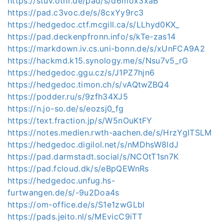
https://stuv.othr.de/pad/s/d6mox3xaB
https://pad.c3voc.de/s/8cxYy9rc3
https://hedgedoc.ctf.mcgill.ca/s/LLhyd0KX_
https://pad.deckenpfronn.info/s/kTe-zas14
https://markdown.iv.cs.uni-bonn.de/s/xUnFCA9A2
https://hackmd.k15.synology.me/s/Nsu7v5_rG
https://hedgedoc.ggu.cz/s/J1PZ7hjn6
https://hedgedoc.timon.ch/s/vAQtwZBQ4
https://podder.ru/s/9zfh34XJ5
https://n.jo-so.de/s/eozsj0_fg
https://text.fraction.jp/s/W5nOuKtFY
https://notes.medien.rwth-aachen.de/s/HrzYgITSLM
https://hedgedoc.digilol.net/s/nMDhsW8ldJ
https://pad.darmstadt.social/s/NCOtT1sn7K
https://pad.fcloud.dk/s/eBpQEWnRs
https://hedgedoc.unfug.hs-
furtwangen.de/s/-9u2Doa4s
https://om-office.de/s/S1e1zwGLbl
https://pads.jeito.nl/s/MEvicC9iTT