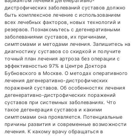
вариантом лечения дегенеративно-
дистрофических заболеваний суставов должно
быть комплексное лечение с использованием
всех лечебных факторов, новых технологий и
резервов. Познакомьтесь с дегенеративными
заболеваниями суставов, их причинами,
симптомами и методами лечения. Запишитесь на
диагностику суставов со скидкой и получите
точный план лечения артроза без операции с
эффективностью 97% в Центре Доктора
Бубновского в Москве. О методах оперативного
лечения дегенеративно-дистрофических
поражений суставов. Об особенностях лечения
дегенеративно-дистрофических поражений
суставов при системных заболеваниях. Что
такое дегенерация суставов и какими
симптомами она проявляется. Потенциальные
причины развития и современные возможности
лечения. К какому врачу обращаться в