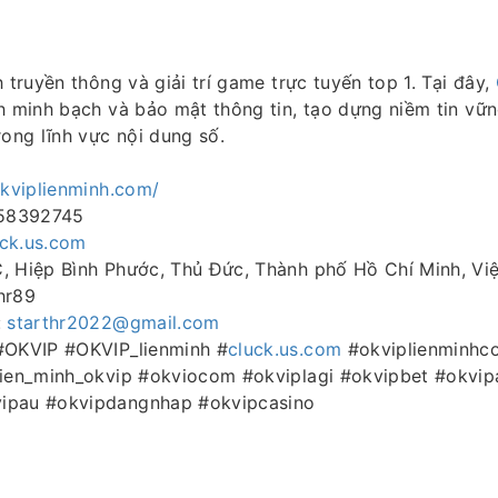
h truyền thông và giải trí game trực tuyến top 1. Tại đây,
nh minh bạch và bảo mật thông tin, tạo dựng niềm tin vữ
rong lĩnh vực nội dung số.
okviplienminh.com/
758392745
ck.us.com
, Hiệp Bình Phước, Thủ Đức, Thành phố Hồ Chí Minh, Vi
hr89
:
starthr2022@gmail.com
#OKVIP #OKVIP_lienminh #
cluck.us.com
#okviplienminhc
lien_minh_okvip #okviocom #okviplagi #okvipbet #okvip
ipau #okvipdangnhap #okvipcasino