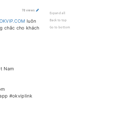
78 views
Expand all
Back to top
OKVIP.COM
luôn
ng chắc cho khách
Go to bottom
ệt Nam
om
app #okviplink