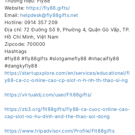
Thương hiệu: Fly88
Website:
https://fly88.gifts/
Email:
helpdesk@fly88gifts.net
Hotline: 0914 357 209
Địa chỉ: 72 Đường Số 9, Phường 4, Quận Gò Vấp, TP.
Hồ Chí Minh, Việt Nam
Zipcode: 700000
Hashtags
#fly88 #fly88gifts #slotgamefly88 #nhacaifly88
#dangkyfly88
https://startupxplore.com/en/services/educational/fl
y88-ca-cc-online-cao-cp-slot-n-h-nh-th-thao-si-ng
https://virtualdj.com/user/Flt88gifts/
https://zb3.org/flt88gifts/fly88-ca-cuoc-online-cao-
cap-slot-no-hu-dinh-and-the-thao-soi-dong
https://www.tripadvisor.com/Profile/Flt88gifts