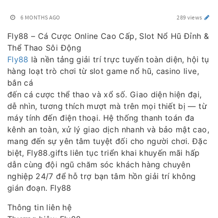
6 MONTHS AGO
289 views
Fly88 – Cá Cược Online Cao Cấp, Slot Nổ Hũ Đỉnh &
Thể Thao Sôi Động
Fly88
là nền tảng giải trí trực tuyến toàn diện, hội tụ
hàng loạt trò chơi từ slot game nổ hũ, casino live,
bắn cá
đến cá cược thể thao và xổ số. Giao diện hiện đại,
dễ nhìn, tương thích mượt mà trên mọi thiết bị — từ
máy tính đến điện thoại. Hệ thống thanh toán đa
kênh an toàn, xử lý giao dịch nhanh và bảo mật cao,
mang đến sự yên tâm tuyệt đối cho người chơi. Đặc
biệt, Fly88.gifts liên tục triển khai khuyến mãi hấp
dẫn cùng đội ngũ chăm sóc khách hàng chuyên
nghiệp 24/7 để hỗ trợ bạn tâm hồn giải trí không
gián đoạn. Fly88
Thông tin liên hệ