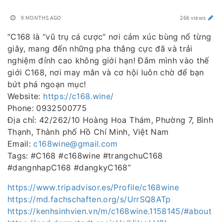
9 MONTHS AGO
266 views
“C168 là “vũ trụ cá cược” nơi cảm xúc bùng nổ từng
giây, mang đến những pha thắng cực đã và trải
nghiệm đỉnh cao không giới hạn! Đắm mình vào thế
giới C168, nơi may mắn và cơ hội luôn chờ để bạn
bứt phá ngoạn mục!
Website:
https://c168.wine/
Phone: 0932500775
Địa chỉ: 42/262/10 Hoàng Hoa Thám, Phường 7, Bình
Thạnh, Thành phố Hồ Chí Minh, Việt Nam
Email:
c168wine@gmail.com
Tags: #C168 #c168wine #trangchuC168
#dangnhapC168 #dangkyC168”
https://www.tripadvisor.es/Profile/c168wine
https://md.fachschaften.org/s/UrrSQ8ATp
https://kenhsinhvien.vn/m/c168wine.1158145/#about