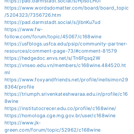
https://pad.darmstadt.social/s/HjIsoLH0I
https://www.wordsdomatter.com/board/board_topic
/5204323/7356726.htm
https://pad.darmstadt.social/s/jlbnKu7ud
https://www.fw-
follow.com/forum/topic/45067/c168wine
https://usfblogs.usfca.edu/psip/community-partner-
resources/comment-page-73/#comment-81579
https://hedgedoc.envs.net/s/Tn6Fqsq2W
https://vnseo.edu.vn/members/c168wine.484520.ht
ml
https://www.foxyandfriends.net/profile/inellsimon29
8364/profile
https://triumph.srivenkateshwaraa.edu.in/profile/c16
8wine
https://institutocrecer.edu.co/profile/c168wine/
https://homologa.cge.mg.gov.br/user/c168wine
https://www.jk-
green.com/forum/topic/52962/c168wine