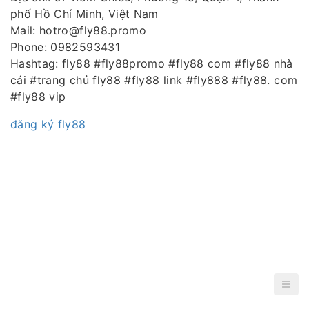
phố Hồ Chí Minh, Việt Nam
Mail: hotro@fly88.promo
Phone: 0982593431
Hashtag: fly88 #fly88promo #fly88 com #fly88 nhà
cái #trang chủ fly88 #fly88 link #fly888 #fly88. com
#fly88 vip
đăng ký fly88