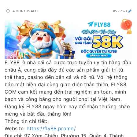
4 MONTHS AGO
85 views
FLY88 là nhà cái cá cược trực tuyến uy tín hàng đầu
châu Á, cung cấp đầy đủ các sản phẩm giải trí từ
thể thao, casino đến bắn cá và nổ hũ. Với hệ thống
bảo mật hiện đại cùng giao diện thân thiện, FLY88
COM cam kết mang đến trải nghiệm an toàn, minh
bạch và công bằng cho người chơi tại Việt Nam.
Đăng ký FLY88 ngay hôm nay để nhận thưởng chào
mừng và bắt đầu thắng lớn!
Thông tin chi tiết:
Website:
https://fly88.promo/
Địa chỉ: 97 Xóm Chiếu, Phường 15, Quận 4, Thành