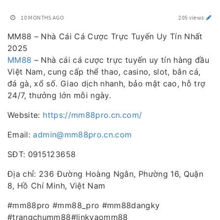
10 MONTHS AGO
205 views
MM88 – Nhà Cái Cá Cược Trực Tuyến Uy Tín Nhất
2025
MM88
– Nhà cái cá cược trực tuyến uy tín hàng đầu
Việt Nam, cung cấp thể thao, casino, slot, bắn cá,
đá gà, xổ số. Giao dịch nhanh, bảo mật cao, hỗ trợ
24/7, thưởng lớn mỗi ngày.
Website:
https://mm88pro.cn.com/
Email:
admin@mm88pro.cn.com
SĐT: 0915123658
Địa chỉ: 236 Đường Hoàng Ngân, Phường 16, Quận
8, Hồ Chí Minh, Việt Nam
#mm88pro #mm88_pro #mm88dangky
#trangchumm88#linkvaomm88