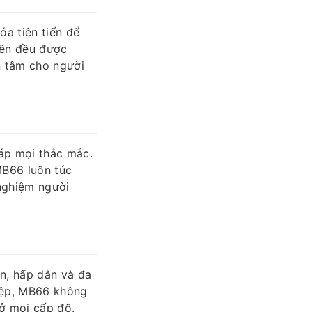
a tiên tiến để
tiền đều được
n tâm cho người
áp mọi thắc mắc.
 MB66 luôn túc
nghiệm người
àn, hấp dẫn và đa
hiệp, MB66 không
ở mọi cấp độ.