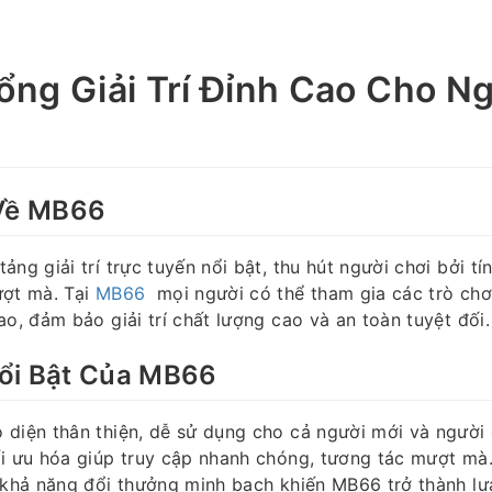
ng Giải Trí Đỉnh Cao Cho N
 Về MB66
ảng giải trí trực tuyến nổi bật, thu hút người chơi bởi t
ượt mà. Tại
MB66
mọi người có thể tham gia các trò chơ
ao, đảm bảo giải trí chất lượng cao và an toàn tuyệt đối.
ổi Bật Của MB66
 diện thân thiện, dễ sử dụng cho cả người mới và người 
ối ưu hóa giúp truy cập nhanh chóng, tương tác mượt mà
à khả năng đổi thưởng minh bạch khiến MB66 trở thành lự