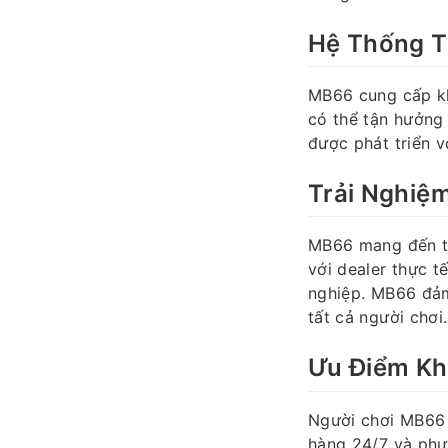
Hệ Thống T
MB66 cung cấp kho
có thể tận hưởng
được phát triển v
Trải Nghiệ
MB66 mang đến tr
với dealer thực t
nghiệp. MB66 đảm
tất cả người chơi.
Ưu Điểm Kh
Người chơi MB66 
hàng 24/7 và phư