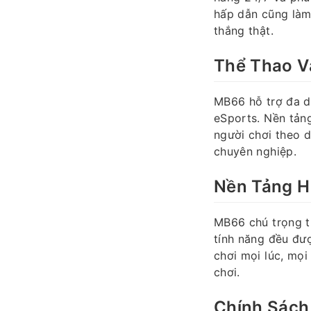
hấp dẫn cũng làm 
thắng thật.
Thể Thao V
MB66 hỗ trợ đa d
eSports. Nền tản
người chơi theo d
chuyên nghiệp.
Nền Tảng H
MB66 chú trọng t
tính năng đều đượ
chơi mọi lúc, mọi
chơi.
Chính Sách