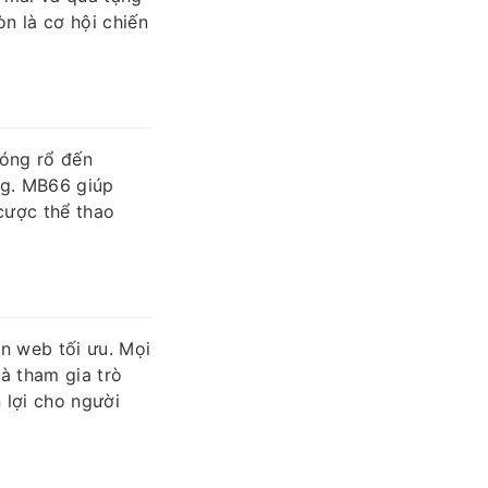
òn là cơ hội chiến
bóng rổ đến
ng. MB66 giúp
 cược thể thao
n web tối ưu. Mọi
à tham gia trò
 lợi cho người