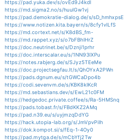
https://pad.yuka.dev/s/ovEd9J4kdl
https://md.sigma2.no/s/huulGw1vj
https://pad.demokratie-dialog.de/s/sD_hmhxpsE
https://www.notizen.kita.bayern/s/8cfy1vlLfS
https://md.cortext.net/s/K8dBS_fm-
https://md.rappet.xyz/s/o7bFBhIHrZ
https://doc.neutrinet.be/s/Dznji1prhr
https://doc.interscalar.eu/s/1NN93lXPu
https://notes.rabjerg.de/s/SJyz5TEeMe
https://doc.projectsegfau.lt/s/QhOYxA2PWn
https://pads.dgnum.eu/s/tGWCaDpo4b
https://codi.sevenvm.de/s/KBK8kIKcR
https://md.sebastians.dev/s/EwL21c0FM
https://hedgedoc.private.coffee/s/Ra-5HMSnq
https://pads.tobast.fr/s/FBdKKZ2AMq
https://pad.n39.eu/s/uyjmzqDdYG
https://hack.utopia-lab.org/s/JmVpvPiIh
https://dok.kompot.si/s/fEq-1-4Oy0
https://pad.mytga.de/s/mCbYfj2Tw