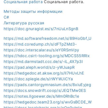
Социальная работа
Социальная работа.
Методы защиты информации
C#
Литература русская
https://doc.gnuragist.es/s/7nUuLnSgnB
https://md.softwarefreedom.net/s/89HoGbf_U
https://md.coredump.ch/s/dFTpZMd3-
https://doc.interscalar.eu/s/eY0RSmVpy
https://hdoc.csirt-tooling.org/s/MDCS55RRIx
https://md.darmstadt.ccc.de/s/-iL_4X7p3I
https://pad.aleph.world/s/z-yWJuapR
https://hedgedoc.et.aksw.org/s/ll7HUvLhE
https://doc.spiegie.de/s/rWYWJiCYa
https://pads.cantorgymnasium.de/s/8xiuEyjeg
https://docs.snowdrift.coop/s/JEQTMw0ES
https://notes.llgoewer.de/s/Mm0RhBc1e
https://hedgedoc.team23.org/s/wvGsBCDE_W
https://docs.localcharts.org/s/oQp0ytplq