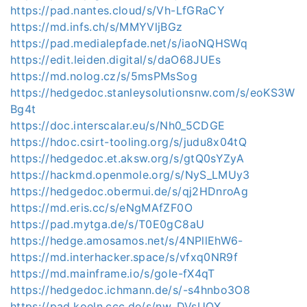
https://pad.nantes.cloud/s/Vh-LfGRaCY
https://md.infs.ch/s/MMYVljBGz
https://pad.medialepfade.net/s/iaoNQHSWq
https://edit.leiden.digital/s/daO68JUEs
https://md.nolog.cz/s/5msPMsSog
https://hedgedoc.stanleysolutionsnw.com/s/eoKS3W
Bg4t
https://doc.interscalar.eu/s/Nh0_5CDGE
https://hdoc.csirt-tooling.org/s/judu8x04tQ
https://hedgedoc.et.aksw.org/s/gtQ0sYZyA
https://hackmd.openmole.org/s/NyS_LMUy3
https://hedgedoc.obermui.de/s/qj2HDnroAg
https://md.eris.cc/s/eNgMAfZF0O
https://pad.mytga.de/s/T0E0gC8aU
https://hedge.amosamos.net/s/4NPllEhW6-
https://md.interhacker.space/s/vfxq0NR9f
https://md.mainframe.io/s/gole-fX4qT
https://hedgedoc.ichmann.de/s/-s4hnbo3O8
https://pad.koeln.ccc.de/s/nw_DVsUQX