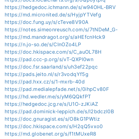
https://hedgedoc.ichmann.de/s/w94OHL-BRV
https://md.micronited.de/s/HyjpYTVefg
https://doc.fung.uy/s/cTeve8V90A
https://notes.simeonreusch.com/s/7tNDeM_G-
https://md.mandragot.org/s/aHEfcnHck9
https://n.jo-so.de/s/ClnOZo4LP
https://doc.hkispace.com/s/C_auOL78H
https://pad.ccc-p.org/s/vT-QXPl0wn
https://doc.fsr.saarland/s/uh3ef22pqc
https://pads.jeito.nl/s/r3vodqYf5g
https://pad.hxx.cz/s/1-mxrb-40d
https://pad.medialepfade.net/s/0ihpCv80F
https://hd.wedler.me/s/yM6QQkfPT
https://hedgedoc.jcg.re/s/U1O-zJKiAZ
https://pad.dominick-leppich.de/s/l2bdczl0B
https://doc.gnuragist.es/s/O8kG1PWtiz
https://doc.hkispace.com/s/H2qQ5vxo0
https://md.globenet.org/s/f1tMUxeR8