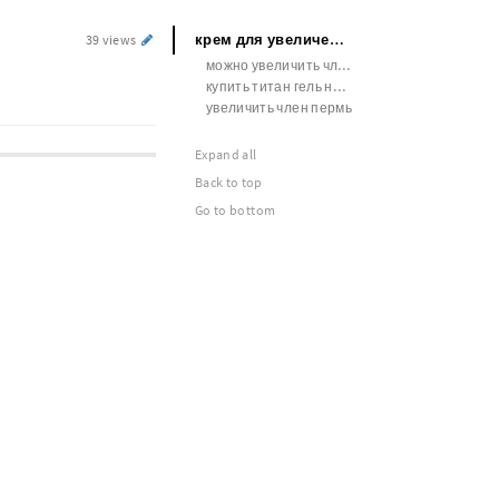
крем для увеличения члена xxl
39 views
можно увеличить член без операции
купить титан гель на официальном сайте
увеличить член пермь
Expand all
Back to top
Go to bottom