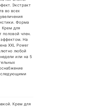
фект. Экстракт
тв во всех
 увеличения
ристики. Форма
. Крем для
т половой член.
с эффектом. На
ена XXL Power
солютно любой
недели или на 5
ительных
воснабжение
ет следующими
авкой. Крем для