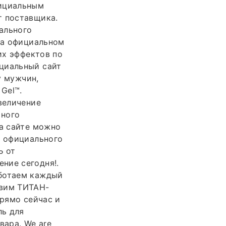
фициальным
т поставщика.
иального
 на официальном
их эффектов по
ициальный сайт
у мужчин,
Gel™.
величение
сного
на сайте можно
у официального
Ь от
ние сегодня!.
аботаем каждый
авим ТИТАН-
прямо сейчас и
ль для
вара. We are