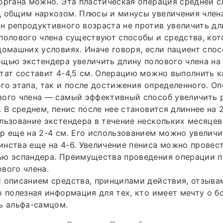
органа можно. Эта пластическая операция средней 
 общим наркозом. Плюсы и минусы увеличения члена
 репродуктивного возраста не против увеличить дл
полового члена существуют способы и средства, ко
домашних условиях. Иначе говоря, если пациент спос
щью экстендера увеличить длину полового члена на 
тат составит 4-4,5 см. Операцию можно выполнить к
го этапа, так и после достижения определенного. О
вого члена — самый эффективный способ увеличить 
. В среднем, пенис после нее становится длиннее на 2
льзование экстендера в течение нескольких месяцев
р еще на 2-4 см. Его использованием можно увеличи
нства еще на 4-6. Увеличение пениса можно провес
ью эспандера. Преимущества проведения операции п
вого члена.
 описанием средства, принципами действия, отзыва
о полезная информация для тех, кто имеет мечту о 
ь альфа-самцом.