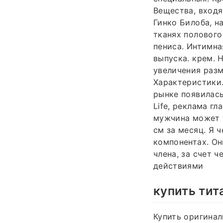
Вещества, входя
Гинко Билоба, н
тканях полового
пениса. Интимн
выпуска. крем. 
увеличения разм
Характеристики.
рынке появилась
Life, реклама г
мужчина может у
см за месяц. Я 
компонентах. О
члена, за счет 
действиями
купить тит
Купить оригинал