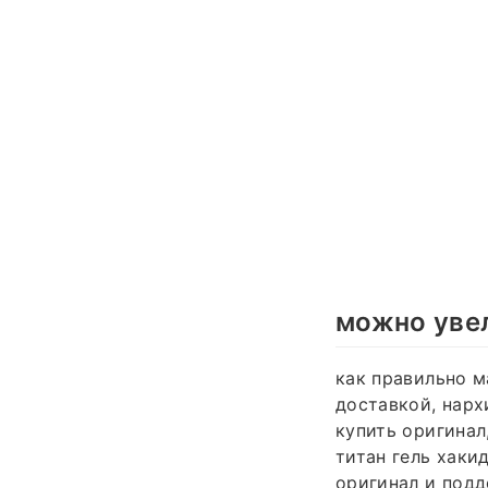
можно увел
как правильно м
доставкой, нархи
купить оригинал,
титан гель хаки
оригинал и подд