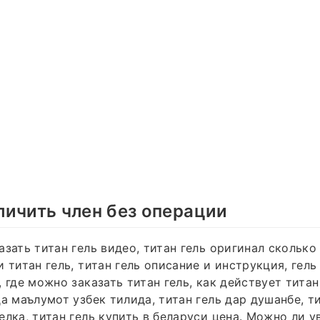
ичить член без операции
азать титан гель видео, титан гель оригинал сколько
 титан гель, титан гель описание и инструкция, гель
 где можно заказать титан гель, как действует титан
да маълумот узбек тилида, титан гель дар душанбе, т
елка, титан гель купить в беларуси цена. Можно ли у