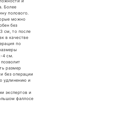
сложности и
. Более
ину полового.
торые можно
обен без
3 см, то после
ак в качестве
перация по
размеры
-4 см.
 позволит
ть размер
ти без операции
о удлинению и
ми экспертов и
большом фаллосе