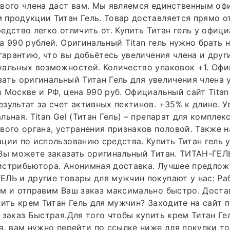
ового члена даст вам. Мы являемся единственным о
продукции Титан Гель. Товар доставляется прямо о
едство легко отличить от. Купить Титан гель у офиц
а 990 рублей. Оригинальный Titan гель нужно брать
 гарантию, что вы добьётесь увеличения члена и друг
уальных возможностей. Количество упаковок +1. Оф
азать оригинальный Титан Гель для увеличения члена 
 Москве и РФ, цена 990 руб. Официальный сайт Titan 
зультат за счет активных пектинов. +35% к длине. У
ьная. Titan Gel (Титан Гель) – препарат для комплек
вого органа, устранения признаков половой. Также 
ции по использованию средства. Купить Титан гель 
Вы можете заказать оригинальный Титан. ТИТАН-ГЕЛ
стрибьютора. Анонимная доставка. Лучшее предложе
ЕЛЬ и другие товары для мужчин покупают у нас: Р
им и отправим Ваш заказ максимально быстро. Дост
пить крем Титан Гель для мужчин? Заходите на сайт 
 заказ Быстрая.Для того чтобы купить крем Титан Ге
а, вам нужно перейти по ссылке ниже для покупки то