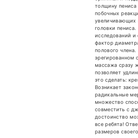
толщину пениса 
побочных реакц
увеличивающих о
головки пениса.
исследований и
фактор диаметр
полового члена.
эрегированном 
массажа сразу ж
позволяет удлини
это сделать: кр
Возникает закон
радикальные мер
множество спосо
совместить с дж
достоинство мож
все ребята! Отв
размеров своего