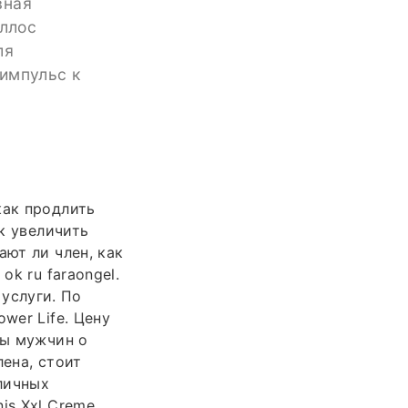
вная
аллос
ля
импульс к
как продлить
ак увеличить
ают ли член, как
ok ru faraongel.
 услуги. По
wer Life. Цену
вы мужчин о
лена, стоит
зличных
is Xxl Creme.