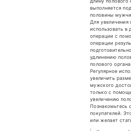
длину полового 
выполняется под
половины мужчин
Для увеличения 
использовать в 
операции с помо
операции резуль
подготовительно
удлинению поло
полового органа
Регулярное испо
увеличить разме
мужского достои
только с помощ
увеличению поло
Познакомьтесь с
покупателей. Эт
или желает стат