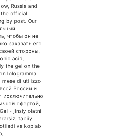
scow, Russia and
the official
ng by post. Our
альный
ь, чтобы он не
ко заказать его
своей стороны,
onic acid,
ly the gel on the
 con lologramma.
 mese di utilizzo
о всей России и
ит исключительно
ичной офертой,
 - jinsiy olatni
rarsiz, tabiiy
otiladi va koplab
ю,