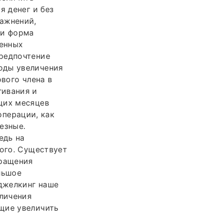
я денег и без
ражнений,
 и форма
ленных
предпочтение
оды увеличения
ового члена в
гивания и
щих месяцев
операции, как
езные.
едь на
кого. Существует
вращения
льшое
 джелкинг наше
еличения
щие увеличить