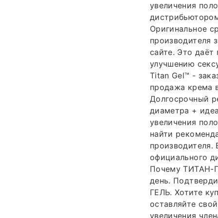
увеличения пол
дистрибьютором 
Оригинальное ср
производителя з
сайте. Это даёт
улучшению секс
Titan Gel™ - зак
продажа крема в
Долгосрочный ре
диаметра + идеал
увеличения поло
найти рекоменда
производителя. 
официального ди
Почему ТИТАН-Г
день. Подтверд
ГЕЛЬ. Хотите ку
оставляйте свой
увеличения член