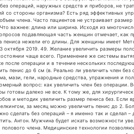
без операций, наружных средств и приборов, не трат
ий со стороны организма? Есть ряд эффективных уп
бъем члена. Часто пациентов не устраивает размер
 Что важнее: длина или ширина. Исходя из многочис
 опросов подавляющая часть женщин отмечает, как 
а пениса нежели его длины. Для женщины имеет Мет
 3 октября 2019. 49. Желание увеличить размеры пол
состоянии чаще всего. Применение же системы вытя
е после операции и в течение нескольких последую
ть пенис до 6 см (в. Реально ли увеличить член без 
ема, мази, гели, народные средства, упражнения и пол
омерный вопрос: как увеличить член без операции. В
ы готовы далеко не все. К тому же, для хирургичес
бов и методик увеличить размер пениса без. Если 
елкингом, за месяц можно увеличить пенис до 2. Бо
но сделать без операций – я именно так и сделал –
етить. Антон. Мужчина будет искать возможности ув
 полового члена. Медицинские технологии позволяю