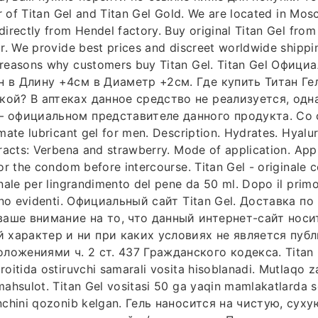
tor of Titan Gel and Titan Gel Gold. We are located in Mo
irectly from Hendel factory. Buy original Titan Gel from 
or. We provide best prices and discreet worldwide shippi
 reasons why customers buy Titan Gel. Titan Gel Офици
н в Длину +4см в Диаметр +2см. Где купить Титан Гел
кой? В аптеках данное средство не реализуется, одна
– официальном представителе данного продукта. Со 
imate lubricant gel for men. Description. Hydrates. Hyalur
tracts: Verbena and strawberry. Mode of application. App
 or the condom before intercourse. Titan Gel - originale
inale per lingrandimento del pene da 50 ml. Dopo il primo
ntano evidenti. Официальный сайт Titan Gel. Доставка п
аше внимание на то, что данный интернет-сайт нос
характер и ни при каких условиях не является публ
ожениями ч. 2 ст. 437 Гражданского кодекса. Titan Gel
oitida ostiruvchi samarali vosita hisoblanadi. Mutlaqo za
mahsulot. Titan Gel vositasi 50 ga yaqin mamlakatlarda s
onchini qozonib kelgan. Гель наносится на чистую, суху