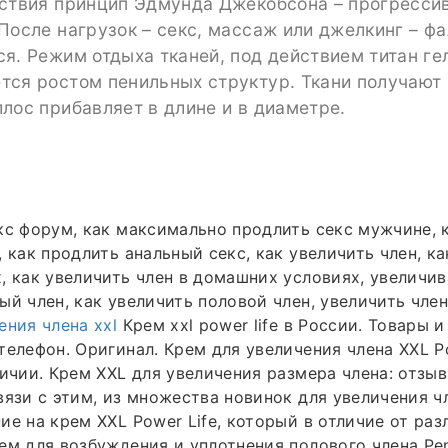
йствия принцип Эдмунда Джекобсона – прогресси
После нагрузок – секс, массаж или джелкинг – ф
я. Режим отдыха тканей, под действием титан ге
тся ростом пенильных структур. Ткани получают 
лос прибавляет в длине и в диаметре.
кс форум, как максимально продлить секс мужчине, 
, как продлить анальный секс, как увеличить член, к
, как увеличить член в домашних условиях, увеличив
й член, как увеличить половой член, увеличить член 
ения члена xxl
Крем xxl power life в России. Товары и
телефон. Оригинал. Крем для увеличения члена XXL Po
личии. Крем XXL для увеличения размера члена: отзы
вязи с этим, из множества новинок для увеличения ч
ие на крем XXL Power Life, который в отличие от ра
ем для возбуждения и уплотнения полового члена Pen