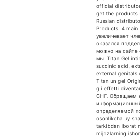
official distribu
get the products d
Russian distribut
Products. 4 main
увеличевает чле
оказался поддел
можно на сайте 
мы. Titan Gel int
succinic acid, ex
external genitals
Titan un gel Orig
gli effetti dive
СНГ. Обращаем в
информационный 
определяемой пол
osonlikcha uy shar
tarkibdan iborat 
mijozlarning ish