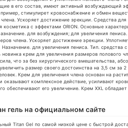
щие в его состав, имеют активный возбуждающий эф
апример, стимулирет кровоснабжение и обмен вещес
 члена. Ускоряет достижение эрекции. Средства для
ая косметика с эффектами ORION. Основные характе
Назначение. для возбуждения; для увеличения пениса
еров члена. Ускоряет достижение эрекции. Уплотняе
 Назначение. для увеличения пениса. Тип. средства 
 новинка крем для увеличения размеров полового чл
ласила, что за без хирургического вмешательства, аб
величить размер своего достоинства на 3,5 см за 2 
человек. Крем для увеличения члена основан на раст
ни оказывают комплексное действие, усиливают кро
чего обеспечивают его увеличение. Крем XXL облада
ан гель на официальном сайте
ьный Titan Gel по самой низкой цене с быстрой дост