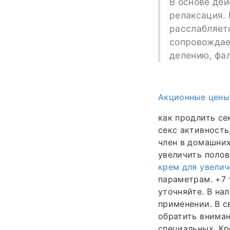
В основе де
релаксация. 
расслабляетс
сопровождае
делению, фал
Акционные цены
как продлить се
секс активность
член в домашних
увеличить половы
крем для увелич
параметрам. +7 
уточняйте. В на
применении. В с
обратить вниман
специальных. Кр