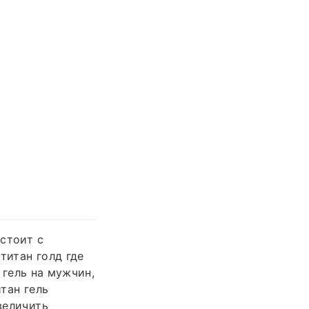
 стоит с
 титан голд где
 гель на мужчин,
итан гель
величить