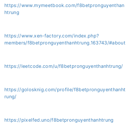
https://www.mymeetbook.com/f8betpronguyenthan
htrung
https://www.xen-factory.com/index.php?
members/f8betpronguyenthanhtrung.163743/#about
https://leetcode.com/u/f8betpronguyenthanhtrung/
https://golosknig.com/profile/f8betpronguyenthanht
rung/
https://pixelfed.uno/f8betpronguyenthanhtrung