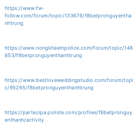
https://www.fw-
follow.com/forum/topic/133676/f8betpronguyentha
nhtrung
https://www.nongkhaempolice.com/forum/topic/148
853/f8betpronguyenthanhtrung
https://www.bestloveweddingstudio.com/forum/topi
c/95265/f8betpronguyenthanhtrung
https://partecipa.poliste.com/profiles/f8betpronguy
enthanh/activity