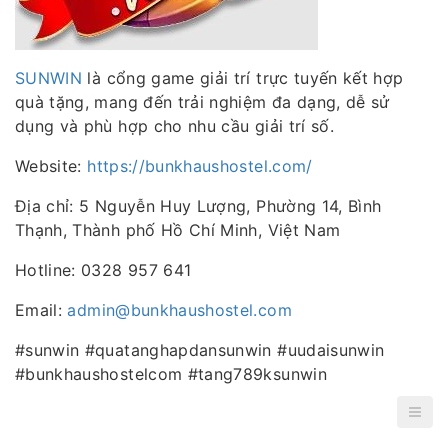
SUNWIN
là cổng game giải trí trực tuyến kết hợp
quà tặng, mang đến trải nghiệm đa dạng, dễ sử
dụng và phù hợp cho nhu cầu giải trí số.
Website:
https://bunkhaushostel.com/
Địa chỉ: 5 Nguyễn Huy Lượng, Phường 14, Bình
Thạnh, Thành phố Hồ Chí Minh, Việt Nam
Hotline: 0328 957 641
Email:
admin@bunkhaushostel.com
#sunwin #quatanghapdansunwin #uudaisunwin
#bunkhaushostelcom #tang789ksunwin