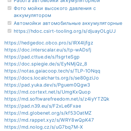
Работа автомойки аккумуляторной
Фото мойки высокого давления с
аккумулятором
Автомойки автомобильные аккумуляторные
https://hdoc.csirt-tooling.org/s/djuayOLgUJ
https://hedgedoc.obco.pro/s/IRX4ljfgz
https://doc.interscalar.eu/s/tp-wADsfj
https://pad.cttue.de/s/fsgrteSgp
https://doc.spiegie.de/s/EyNMjQz_8
https://notas.gaiacoop.tech/s/TLP-1ONqq
https://docs.localcharts.org/s/se80gziJo
https://pad.yuka.dev/s/Pguem0Qgw3
https://md.cortext.net/s/UmgKxQuop
https://md.softwarefreedom.net/s/z4iyYTZQk
https://pad.n39.eu/s/F2xLe6Fxae
https://md.globenet.org/s/kf53OatMZ
https://md.rappet.xyz/s/WRY8wQpK47
https://md.nolog.cz/s/uG7bq7M-X