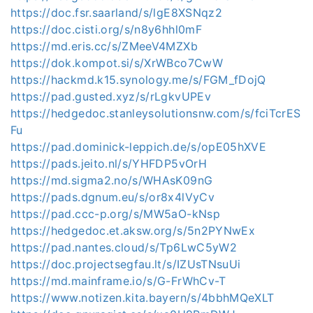
https://doc.fsr.saarland/s/lgE8XSNqz2
https://doc.cisti.org/s/n8y6hhl0mF
https://md.eris.cc/s/ZMeeV4MZXb
https://dok.kompot.si/s/XrWBco7CwW
https://hackmd.k15.synology.me/s/FGM_fDojQ
https://pad.gusted.xyz/s/rLgkvUPEv
https://hedgedoc.stanleysolutionsnw.com/s/fciTcrES
Fu
https://pad.dominick-leppich.de/s/opE05hXVE
https://pads.jeito.nl/s/YHFDP5vOrH
https://md.sigma2.no/s/WHAsK09nG
https://pads.dgnum.eu/s/or8x4lVyCv
https://pad.ccc-p.org/s/MW5aO-kNsp
https://hedgedoc.et.aksw.org/s/5n2PYNwEx
https://pad.nantes.cloud/s/Tp6LwC5yW2
https://doc.projectsegfau.lt/s/IZUsTNsuUi
https://md.mainframe.io/s/G-FrWhCv-T
https://www.notizen.kita.bayern/s/4bbhMQeXLT