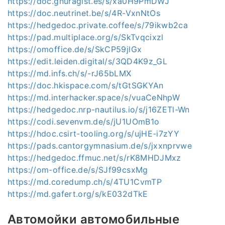
https://doc.gnuragist.es/s/xa0H9PmDWJ
https://doc.neutrinet.be/s/4R-VxnNtOs
https://hedgedoc.private.coffee/s/79ikwb2ca
https://pad.multiplace.org/s/SkTvqcixzl
https://omoffice.de/s/SkCP59jlGx
https://edit.leiden.digital/s/3QD4K9z_GL
https://md.infs.ch/s/-rJ65bLMX
https://doc.hkispace.com/s/tGtSGKYAn
https://md.interhacker.space/s/vuaCeNhpW
https://hedgedoc.nrp-nautilus.io/s/j16ZETl-Wn
https://codi.sevenvm.de/s/jU1UOmB1o
https://hdoc.csirt-tooling.org/s/ujHE-i7zYY
https://pads.cantorgymnasium.de/s/jxxnprvwe
https://hedgedoc.ffmuc.net/s/rK8MHDJMxz
https://om-office.de/s/SJf99csxMg
https://md.coredump.ch/s/4TU1CvmTP
https://md.gafert.org/s/kE032dTkE
Автомойки автомобильные