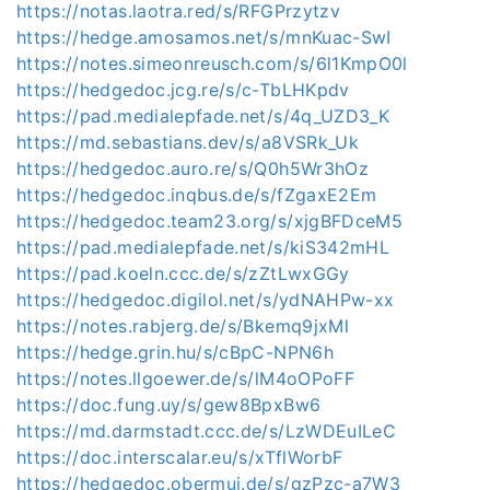
https://notas.laotra.red/s/RFGPrzytzv
https://hedge.amosamos.net/s/mnKuac-SwI
https://notes.simeonreusch.com/s/6l1KmpO0l
https://hedgedoc.jcg.re/s/c-TbLHKpdv
https://pad.medialepfade.net/s/4q_UZD3_K
https://md.sebastians.dev/s/a8VSRk_Uk
https://hedgedoc.auro.re/s/Q0h5Wr3hOz
https://hedgedoc.inqbus.de/s/fZgaxE2Em
https://hedgedoc.team23.org/s/xjgBFDceM5
https://pad.medialepfade.net/s/kiS342mHL
https://pad.koeln.ccc.de/s/zZtLwxGGy
https://hedgedoc.digilol.net/s/ydNAHPw-xx
https://notes.rabjerg.de/s/Bkemq9jxMl
https://hedge.grin.hu/s/cBpC-NPN6h
https://notes.llgoewer.de/s/lM4oOPoFF
https://doc.fung.uy/s/gew8BpxBw6
https://md.darmstadt.ccc.de/s/LzWDEuILeC
https://doc.interscalar.eu/s/xTflWorbF
https://hedgedoc.obermui.de/s/gzPzc-a7W3