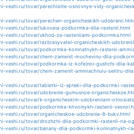
shi-veshi.ru/tovar/perechislite-osnovnye-vidy-organiches
shi-veshi.ru/tovar/perechen-organicheskikh-udobrenii.htm
shi-veshi.ru/tovar/lukovaia-podkormka-dlia-rastenii.html
shi-veshi.ru/tovar/ukhod-za-rasteniiami-podkormka.html
shi-veshi.ru/tovar/razbrasyvatel-organicheskikh-udobreni
ashi-veshi.ru/tovar/podkormka-komnatnykh-rastenii-amm
shi-veshi.ru/tovar/chem-zamenit-mochevinu-dlia-podkormk
shi-veshi.ru/tovar/podkormka-iz-kofeinoi-gushchi-dlia-kak
shi-veshi.ru/tovar/chem-zamenit-ammiachnuiu-selitru-dl
hi-veshi.ru/tovar/tabletki-iz-apteki-dlia-podkormki-rasten
ashi-veshi.ru/tovar/udobrenie-gumusnoe-organicheskoe.ht
shi-veshi.ru/tovar/k-organicheskim-udobreniiam-otnosiats
shi-veshi.ru/tovar/podkormka-khvoinykh-rastenii-vesnoi.
shi-veshi.ru/tovar/organicheskoe-udobrenie-8-bukv.html
shi-veshi.ru/tovar/drozhzhi-dlia-podkormki-rastenii-na-o
shi-veshi.ru/tovar/banany-dlia-podkormki-komnatnykh-ras