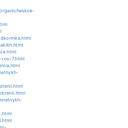
i-organicheskoe-
html
l
podkormka.html
kakikh.html
iia.html
-rou-7.html
niia.html
natnykh-
stenii.html
obrenii.html
omnatnykh-
a.html
i.html
mi-