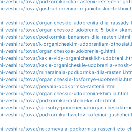
shi-veshi.ru/tovar/podkormka-dlia-rastenii-retsept-prigot
shi-veshi.ru/tovar/gost-udobreniia-organicheskie-tekhnic
shi-veshi.ru/tovar/organicheskie-udobreniia-dlia-rassady-
shi-veshi.ru/tovar/organicheskoe-udobrenie-5-bukv-skan
shi-veshi.ru/tovar/podkormka-bananom-dlia-rastenii.html
shi-veshi.ru/tovar/k-organicheskim-udobreniiam-otnosiat.
shi-veshi.ru/tovar/organicheskoe-udobrenie-g.html
shi-veshi.ru/tovar/kakie-vidy-organicheskikh-udobrenii.ht
shi-veshi.ru/tovar/kakie-organicheskie-udobreniia-vnosit-
shi-veshi.ru/tovar/mineralnaia-podkormka-dlia-rastenii.ht
shi-veshi.ru/tovar/organicheskie-fosfornye-udobreniia.htm
shi-veshi.ru/tovar/pervaia-podkormka-rastenii.html
shi-veshi.ru/tovar/organicheskie-udobreniia-khimiia.html
shi-veshi.ru/tovar/podkormka-rastenii-kislotoi.html
shi-veshi.ru/tovar/sposoby-primeneniia-organicheskikh-u
ashi-veshi.ru/tovar/podkormka-tsvetov-kofeinoi-gushche
shi-veshi.ru/tovar/nekornevaia-podkormka-rastenii-eto-c