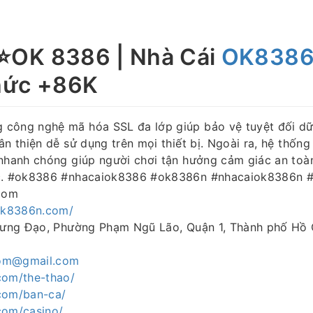
️OK 8386 | Nhà Cái
OK838
hức +86K
công nghệ mã hóa SSL đa lớp giúp bảo vệ tuyệt đối dữ 
ân thiện dễ sử dụng trên mọi thiết bị. Ngoài ra, hệ thống
nhanh chóng giúp người chơi tận hưởng cảm giác an toàn
ợc. #ok8386 #nhacaiok8386 #ok8386n #nhacaiok8386n
com
/ok8386n.com/
 Hưng Đạo, Phường Phạm Ngũ Lão, Quận 1, Thành phố Hồ 
om@gmail.com
com/the-thao/
com/ban-ca/
com/casino/