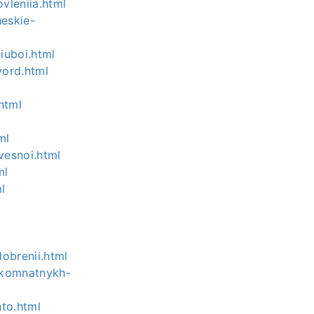
ovleniia.html
heskie-
liuboi.html
vord.html
html
ml
vesnoi.html
ml
l
dobrenii.html
i-komnatnykh-
hto.html