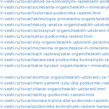
ashi-veshi.ru/tovar/ukhod-za-komnatnymi-rasteniiami-po
shi-veshi.ru/tovar/sochetaniia-organicheskikh-i-mineralny
shi-veshi.ru/tovar/fosfornaia-podkormka-rastenii.html
shi-veshi.ru/tovar/tekhnologiia-primeneniia-organicheskik
shi-veshi.ru/tovar/metody-analiza-organicheskikh-udobren
shi-veshi.ru/tovar/razbrasyvat-organicheskikh-udobrenii.
hi-veshi.ru/tovar/kaltsii-podkormka-rastenii.html
shi-veshi.ru/tovar/vidy-organicheskikh-udobrenii-perechisl
shi-veshi.ru/tovar/mochevina-organicheskoe-ili-mineraln
shi-veshi.ru/tovar/kupit-razbrasyvatel-organicheskikh-udo
ashi-veshi.ru/tovar/bananovaia-podkormka-komnatnykh-ras
shi-veshi.ru/tovar/kakie-byvaiut-organicheskie-i-mineraln
shi-veshi.ru/tovar/stoimost-organicheskikh-udobrenii-za-
shi-veshi.ru/tovar/chem-zamenit-zolu-dlia-podkormki-rast
hi-veshi.ru/tovar/vliianie-organicheskikh-udobrenii.html
hi-veshi.ru/tovar/tablitsy-podkormki-rastenii.html
shi-veshi.ru/tovar/bornaia-kislota-dlia-podkormki-rastenii
ashi-veshi.ru/tovar/podkormka-komnatnykh-rastenii-bana