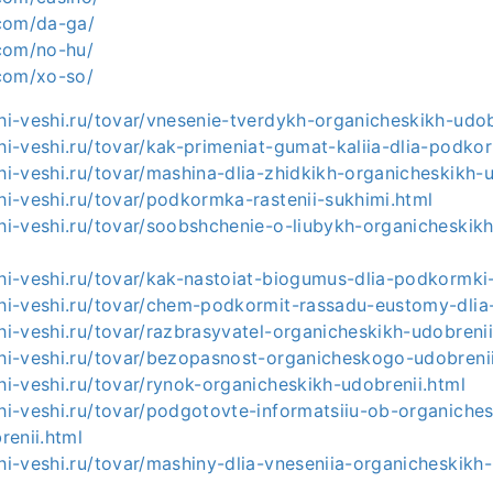
com/da-ga/
com/no-hu/
com/xo-so/
shi-veshi.ru/tovar/vnesenie-tverdykh-organicheskikh-udob
shi-veshi.ru/tovar/kak-primeniat-gumat-kaliia-dlia-podkor
shi-veshi.ru/tovar/mashina-dlia-zhidkikh-organicheskikh-
shi-veshi.ru/tovar/podkormka-rastenii-sukhimi.html
shi-veshi.ru/tovar/soobshchenie-o-liubykh-organicheskikh
l
shi-veshi.ru/tovar/kak-nastoiat-biogumus-dlia-podkormki-
shi-veshi.ru/tovar/chem-podkormit-rassadu-eustomy-dlia
shi-veshi.ru/tovar/razbrasyvatel-organicheskikh-udobreni
shi-veshi.ru/tovar/bezopasnost-organicheskogo-udobreni
shi-veshi.ru/tovar/rynok-organicheskikh-udobrenii.html
shi-veshi.ru/tovar/podgotovte-informatsiiu-ob-organiches
renii.html
shi-veshi.ru/tovar/mashiny-dlia-vneseniia-organicheskikh