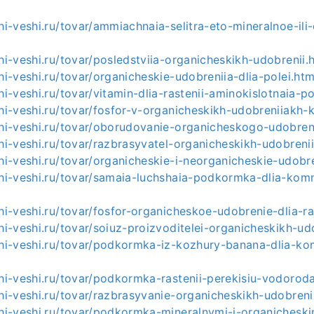
shi-veshi.ru/tovar/ammiachnaia-selitra-eto-mineralnoe-il
shi-veshi.ru/tovar/posledstviia-organicheskikh-udobrenii.
shi-veshi.ru/tovar/organicheskie-udobreniia-dlia-polei.htm
shi-veshi.ru/tovar/vitamin-dlia-rastenii-aminokislotnaia-
shi-veshi.ru/tovar/fosfor-v-organicheskikh-udobreniiakh-
shi-veshi.ru/tovar/oborudovanie-organicheskogo-udobren
shi-veshi.ru/tovar/razbrasyvatel-organicheskikh-udobrenii
shi-veshi.ru/tovar/organicheskie-i-neorganicheskie-udobre
ashi-veshi.ru/tovar/samaia-luchshaia-podkormka-dlia-kom
shi-veshi.ru/tovar/fosfor-organicheskoe-udobrenie-dlia-ra
shi-veshi.ru/tovar/soiuz-proizvoditelei-organicheskikh-ud
ashi-veshi.ru/tovar/podkormka-iz-kozhury-banana-dlia-k
shi-veshi.ru/tovar/podkormka-rastenii-perekisiu-vodorod
shi-veshi.ru/tovar/razbrasyvanie-organicheskikh-udobreni
shi-veshi.ru/tovar/podkormka-mineralnymi-i-organicheski