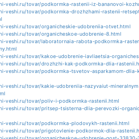
shi-veshi.ru/tovar/podkormka-rastenii-iz-bananovoi-kozh
shi-veshi.ru/tovar/podkormka-drozhzhami-rastenii-retsep
l
shi-veshi.ru/tovar/organicheskie-udobreniia-otvet.html
shi-veshi.ru/tovar/organicheskoe-udobrenie-8.html
shi-veshi.ru/tovar/laboratornaia-rabota-podkormka-raste
ny.html
shi-veshi.ru/tovar/kakoe-udobrenie-iavliaetsia-organiche
shi-veshi.ru/tovar/drozhzhi-kak-podkormka-dlia-rastenii.
ashi-veshi.ru/tovar/podkormka-tsvetov-asparkamom-dlia
shi-veshi.ru/tovar/kakie-udobreniia-nazyvaiut-mineralnym
tml
shi-veshi.ru/tovar/poliv-i-podkormka-rastenii.html
shi-veshi.ru/tovar/pritsep-tsisterna-dlia-perevozki-organi
shi-veshi.ru/tovar/podkormka-plodovykh-rastenii.html
shi-veshi.ru/tovar/prigotovlenie-podkormok-dlia-rastenii.
ashi-veshi.ru/tovar/organicheskoe-udobrenie-gost-33830-