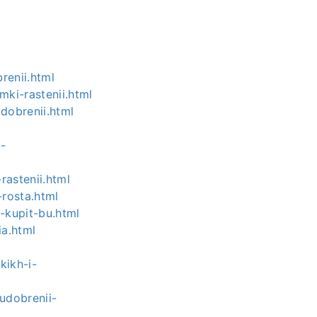
renii.html
mki-rastenii.html
udobrenii.html
-
rastenii.html
-rosta.html
i-kupit-bu.html
ia.html
kikh-i-
-udobrenii-