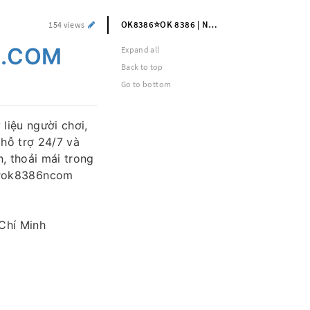
OK8386⭐️OK 8386 | Nhà Cái OK8386.COM Chính Thức +86K
154 views
6.COM
Expand all
Back to top
Go to bottom
liệu người chơi,
 hỗ trợ 24/7 và
, thoải mái trong
 #ok8386ncom
Chí Minh