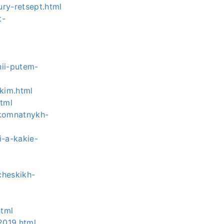
ury-retsept.html
t-
nii-putem-
skim.html
html
-komnatnykh-
i-a-kakie-
cheskikh-
html
2019.html