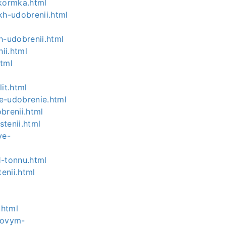
dkormka.html
kh-udobrenii.html
h-udobrenii.html
ii.html
html
it.html
oe-udobrenie.html
brenii.html
tenii.html
ye-
1-tonnu.html
enii.html
.html
novym-