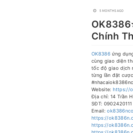
5 MONTHS AGO
OK8386⭐
Chính T
OK8386
ứng dụng 
cùng giao diện th
tốc độ giao dịch 
từng lần đặt cư
#nhacaiok8386n
Website:
https:/
Địa chỉ: 14 Trần
SĐT: 0902420111
Email:
ok8386nc
https://ok8386n.
https://ok8386n.
https://ok8386n.