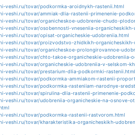
shi-veshi.ru/tovar/podkormka-aroidnykh-rastenii.html
shi-veshi.ru/tovar/ammiak-dlia-rastenii-primenenie-podk
shi-veshi.ru/tovar/organicheskoe-udobrenie-chudo-plodo
shi-veshi.ru/tovar/osobennosti-vneseniia-organicheskikh-
shi-veshi.ru/tovar/opisat-organicheskie-udobreniia.html
shi-veshi.ru/tovar/proizvodstvo-zhidkikh-organicheskikh-
shi-veshi.ru/tovar/organicheskoe-prolongirovannoe-udobr
shi-veshi.ru/tovar/chto-takoe-organicheskie-udobreniia-
shi-veshi.ru/tovar/organicheskie-udobreniia-v-selskom-kh
shi-veshi.ru/tovar/prestarium-dlia-podkormki-rastenii.htm
shi-veshi.ru/tovar/podkormka-ammiakom-rastenii-proport
shi-veshi.ru/tovar/podkormka-rasteniiam-narodnye-sreds
shi-veshi.ru/tovar/spirulina-dlia-rastenii-primenenie-podk
shi-veshi.ru/tovar/udobreniia-organicheskie-na-osnove-
html
shi-veshi.ru/tovar/podkormka-rastenii-rastvorom.html
shi-veshi.ru/tovar/kharakteristika-organicheskikh-udobren