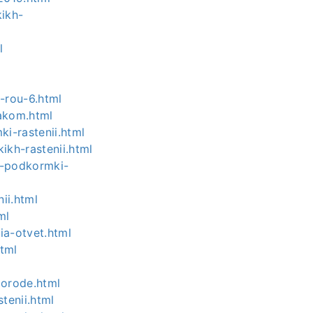
kikh-
l
i-rou-6.html
iakom.html
i-rastenii.html
ikh-rastenii.html
ia-podkormki-
ii.html
ml
ia-otvet.html
html
gorode.html
tenii.html