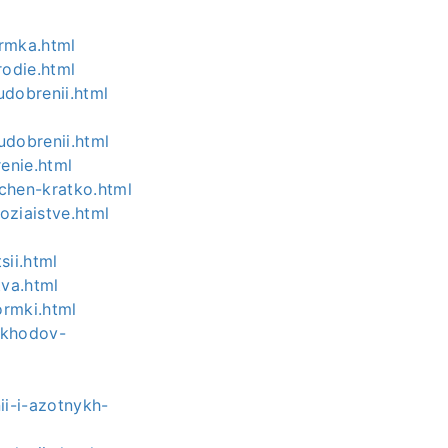
ormka.html
rodie.html
udobrenii.html
udobrenii.html
enie.html
ochen-kratko.html
oziaistve.html
l
sii.html
tva.html
ormki.html
otkhodov-
ii-i-azotnykh-