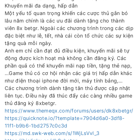
Khuyến mãi đa dạng, hấp dẫn
Một yếu tố quan trọng khiến các cược thủ gắn bó
lâu năm chính là các ưu đãi dành tặng cho thành
viên 8x betgr. Ngoài các chương trình trong các dịp
đặc biệt như lễ, tết, nhà cái còn tổ chức các sự kiện
tặng quà mỗi ngày.
Anh em chỉ cần đạt đủ điều kiện, khuyến mãi sẽ tự
động được kích hoạt mà không cần đăng ký. Các
phần quả có thể khuyến mãi nạp tiền, tặng thẻ nạp,
…Game thủ có cơ hội nhận các giá trị hấp dẫn khác
như điện thoại iphone đời mới, máy tính bảng,…
Các chương trình dành tặng tân thủ được cập nhật
liên tục. Điều này đã thúc đẩy các càng nhiều game
thủ đăng ký 8xbetgr.
https://www.themeqx.com/forums/users/dk8xbetgr/
https://quicknote.io/?template=7904d6a0-3df8-
11f1-b9b6-1bd2757c0c3d
https://md.swk-web.com/s/1WjLsVvl_3