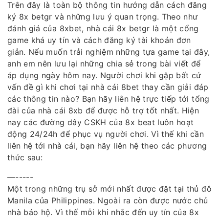
Trên đây là toàn bộ thông tin hướng dẫn cách đăng
ký 8x betgr và những lưu ý quan trọng. Theo như
đánh giá của 8xbet, nhà cái 8x betgr là một cổng
game khá uy tín và cách đăng ký tài khoản đơn
giản. Nếu muốn trải nghiệm những tựa game tại đây,
anh em nên lưu lại những chia sẻ trong bài viết để
áp dụng ngày hôm nay. Người chơi khi gặp bất cứ
vấn đề gì khi chơi tại nhà cái 8bet thay cần giải đáp
các thông tin nào? Bạn hãy liên hệ trực tiếp tới tổng
đài của nhà cái 8xb để được hỗ trợ tốt nhất. Hiện
nay các đường dây CSKH của 8x beat luôn hoạt
động 24/24h để phục vụ người chơi. Vì thế khi cần
liên hệ tới nhà cái, bạn hãy liên hệ theo các phương
thức sau:
—-----
Một trong những trụ sở mới nhất được đặt tại thủ đô
Manila của Philippines. Ngoài ra còn được nước chủ
nhà bảo hộ. Vì thế mỗi khi nhắc đến uy tín của 8x