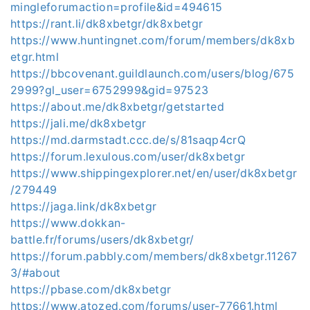
mingleforumaction=profile&id=494615
https://rant.li/dk8xbetgr/dk8xbetgr
https://www.huntingnet.com/forum/members/dk8xb
etgr.html
https://bbcovenant.guildlaunch.com/users/blog/675
2999?gl_user=6752999&gid=97523
https://about.me/dk8xbetgr/getstarted
https://jali.me/dk8xbetgr
https://md.darmstadt.ccc.de/s/81saqp4crQ
https://forum.lexulous.com/user/dk8xbetgr
https://www.shippingexplorer.net/en/user/dk8xbetgr
/279449
https://jaga.link/dk8xbetgr
https://www.dokkan-
battle.fr/forums/users/dk8xbetgr/
https://forum.pabbly.com/members/dk8xbetgr.11267
3/#about
https://pbase.com/dk8xbetgr
https://www.atozed.com/forums/user-77661.html