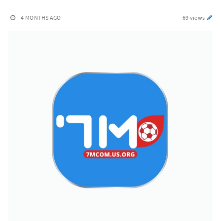
4 MONTHS AGO
69 views